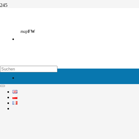
Girlsday 2024
map
FW
Start
Aktivitäten
Abteilung 1
Girlsday 2024
map
EH