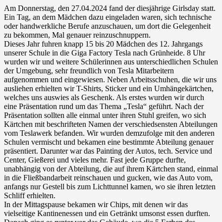
Am Donnerstag, den 27.04.2024 fand der diesjährige Girlsday statt.
Ein Tag, an dem Mädchen dazu eingeladen waren, sich technische
oder handwerkliche Berufe anzuschauen, um dort die Gelegenheit
zu bekommen, Mal genauer reinzuschnuppern.
Dieses Jahr fuhren knapp 15 bis 20 Mädchen des 12. Jahrgangs
unserer Schule in die Giga Factory Tesla nach Grünheide. 8 Uhr
wurden wir und weitere Schülerinnen aus unterschiedlichen Schulen
der Umgebung, sehr freundlich von Tesla Mitarbeitern
aufgenommen und eingewiesen. Neben Arbeitsschuhen, die wir uns
ausliehen erhielten wir T-Shirts, Sticker und ein Umhängekärtchen,
welches uns auswies als Geschenk. Als erstes wurden wir durch
eine Präsentation rund um das Thema „Tesla“ geführt. Nach der
Präsentation sollten alle einmal unter ihren Stuhl greifen, wo sich
Kärtchen mit beschrifteten Namen der verschiedsensten Abteilungen
vom Teslawerk befanden. Wir wurden demzufolge mit den anderen
Schulen vermischt und bekamen eine bestimmte Abteilung genauer
präsentiert. Darunter war das Painting der Autos, tech. Service und
Center, Gießerei und vieles mehr. Fast jede Gruppe durfte,
unabhängig von der Abteilung, die auf ihrem Kärtchen stand, einmal
in die Fließbandarbeit reinschauen und gucken, wie das Auto vom,
anfangs nur Gestell bis zum Lichttunnel kamen, wo sie ihren letzten
Schliff erhielten.
In der Mittagspause bekamen wir Chips, mit denen wir das
vielseitige Kantinenessen und ein Getränkt umsonst essen durften.