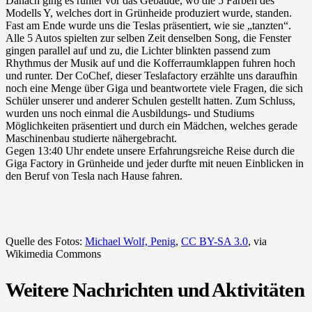
Danach ging es runter vor das Gebäude, wo die 5 Farben des
Modells Y, welches dort in Grünheide produziert wurde, standen.
Fast am Ende wurde uns die Teslas präsentiert, wie sie „tanzten“.
Alle 5 Autos spielten zur selben Zeit denselben Song, die Fenster
gingen parallel auf und zu, die Lichter blinkten passend zum
Rhythmus der Musik auf und die Kofferraumklappen fuhren hoch
und runter. Der CoChef, dieser Teslafactory erzählte uns daraufhin
noch eine Menge über Giga und beantwortete viele Fragen, die sich
Schüler unserer und anderer Schulen gestellt hatten. Zum Schluss,
wurden uns noch einmal die Ausbildungs- und Studiums
Möglichkeiten präsentiert und durch ein Mädchen, welches gerade
Maschinenbau studierte nähergebracht.
Gegen 13:40 Uhr endete unsere Erfahrungsreiche Reise durch die
Giga Factory in Grünheide und jeder durfte mit neuen Einblicken in
den Beruf von Tesla nach Hause fahren.
Quelle des Fotos:
Michael Wolf, Penig
,
CC BY-SA 3.0
, via
Wikimedia Commons
Weitere Nachrichten und Aktivitäten